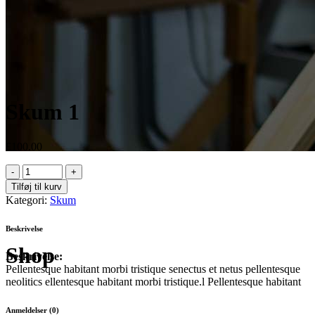
Skum 1
£
100.00
Tilføj til kurv
Kategori:
Skum
Beskrivelse
Shop
Beskrivelse:
Pellentesque habitant morbi tristique senectus et netus pellentesque
neolitics ellentesque habitant morbi tristique.l Pellentesque habitant
Anmeldelser (0)